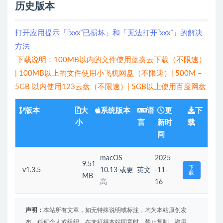
历史版本
打开应用提示「“xxx”已损坏」和「无法打开“xxx”」的解决
方法
下载说明：100MB以内的文件使用蓝奏云下载（不限速）
| 100MB以上的文件使用小飞机网盘（不限速）| 500M –
5GB 以内使用123云盘（不限速）| 5GB以上使用百度网盘
版本
大
系统版本
语
更
下
小
言
新时
载
间
macOS
2025
9.51
下
v1.3.5
10.13 或更
英文
-11-
载
MB
高
16
声明：
本站所有文章，如无特殊说明或标注，均为本站原创发
布。任何个人或组织，在未征得本站同意时，禁止复制、盗用、