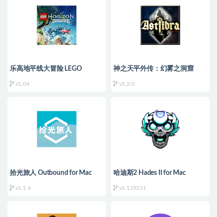
乐高地平线大冒险 LEGO
神之天平外传：幻雾之洞窟
Horizon Adventures for Mac
ASTLIBRA Gaiden: The Cave of
v1.04
v1.2.0
v1.04 中文移植版
Phantom Mist for Mac v1.2.0 中
文移植版
拾光旅人 Outbound for Mac
哈迪斯2 Hades II for Mac
v1.1.4 中文移植版
v1.139251 中文原生版
v1.1.4
v1.139251