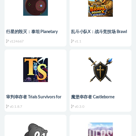
行星的毁灭：泰坦 Planetary
乱斗小队X：战斗竞技场 Brawl
Annihilation: TITANS for Mac
Squad X: Battle Arena for Mac
v124667
v1.1
v124667 中文原生版
v1.1 中文原生版
审判幸存者 Trials Survivors for
魔堡幸存者 Castleborne
Mac v0.1.8.7 中文原生版
Survivors for Mac v0.3.0 中文原
v0.1.8.7
v0.3.0
生版