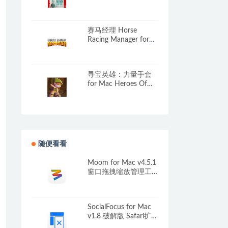
MIND CONTROL
DELETE
v1.0.7.l1.1.20.57734
赛马经理 Horse
中文原生版
Racing Manager for
Mac v0.9.8.3 英文原生
版
寻宝英雄：力量手套
for Mac Heroes Of
Loot: Gauntlet Of
Power v1.4.0 中文原
生版
随便看看
Moom for Mac v4.5.1
窗口拖拽缩放管理工
具
SocialFocus for Mac
v1.8 破解版 Safari扩展
插件