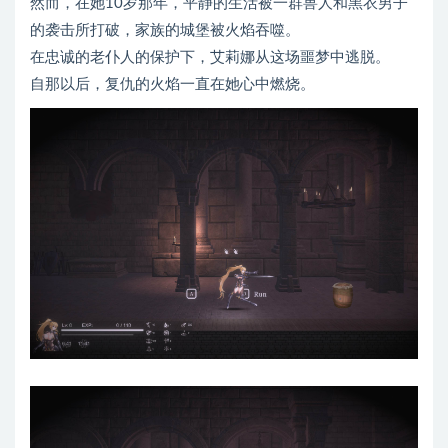
然而，在她10岁那年，平静的生活被一群兽人和黑衣男子
的袭击所打破，家族的城堡被火焰吞噬。
在忠诚的老仆人的保护下，艾莉娜从这场噩梦中逃脱。
自那以后，复仇的火焰一直在她心中燃烧。