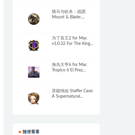
骑马与砍杀：战团
Mount & Blade:
Warband for Mac
v2.072 中文原生版 含
全部DLC
为了吾王2 for Mac
v1.0.32 For The King II
中文移植版
海岛大亨6 for Mac
Tropico 6 El Prez
Edition v.23(1290) 中
文原生版 含全部DLC
异能缉凶 Staffer Case:
A Supernatural
Mystery Adventure
for Mac v3.0.3 中文原
生版
随便看看