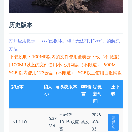
历史版本
打开应用提示「“xxx”已损坏」和「无法打开“xxx”」的解决
方法
下载说明：100MB以内的文件使用蓝奏云下载（不限速）
| 100MB以上的文件使用小飞机网盘（不限速）| 500M –
5GB 以内使用123云盘（不限速）| 5GB以上使用百度网盘
版本
大
系统版本
语
更
下
小
言
新时
载
间
macOS
2025
赞
6.32
助
v1.11.0
10.15 或更
英文
-08-
可
MB
见
高
03