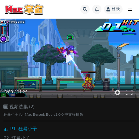
登录
全部
0:00
/
01:25
视频选集 (2)
狂暴小子 for Mac Berserk Boy v1.0.0 中文移植版
P1
狂暴小子
P2
狂暴小子