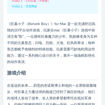
5GB以下：123云盘（不限速）
5GB以上：百度网盘
《狂暴小子（Berserk Boy）》for Mac 是一款充满怀旧风
情的2D平台动作游戏，玩家在mac《狂暴小子》游戏中扮
演主角“凯”，一位拥有狂暴魔力的少年。凯能够变身为五种
不同的元素形态：闪电、烈焰、大地、狂风和寒冰，每种
形态都赋予他独特的特殊技能。玩家需要巧妙地利用这些
能力，通过一系列精心设计的关卡，展开一场场精彩绝伦
的动作表演。
游戏介绍
在遥远的未来……邪恶的杰诺斯博士和他的一众黑暗能量随
从，对狂暴之力魔法球的痴迷已经到了疯狂的地步，他们
向地球人发动了战争。全人类的希望都寄托在抵抗军身
上，但他们能够抵挡吗？战斗刚一开始，一位新英雄就加