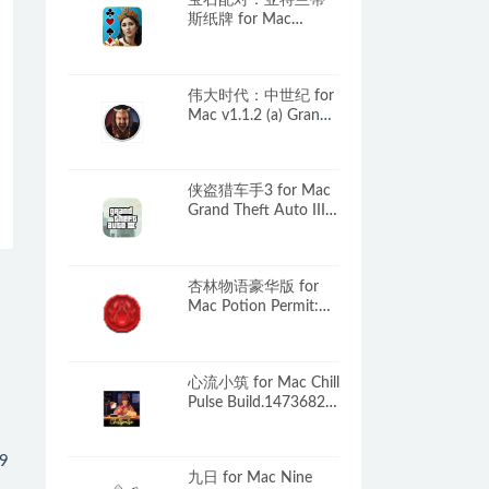
宝石配对：亚特兰蒂
斯纸牌 for Mac
v1.0(13.07.23) Jewel
Match Solitaire
Atlantis 4 Collector’s
伟大时代：中世纪 for
Edition 英文原生版
Mac v1.1.2 (a) Grand
Ages: Medieval 中文原
生版
侠盗猎车手3 for Mac
Grand Theft Auto III
v2024重置 中文移植
版
杏林物语豪华版 for
Mac Potion Permit:
Deluxe Edition v1.3.2
中文原生版
心流小筑 for Mac Chill
Pulse Build.14736829
中文移植版
.9
九日 for Mac Nine