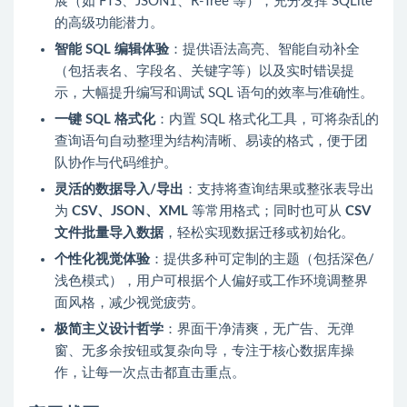
展（如 FTS、JSON1、R-Tree 等），充分发挥 SQLite
的高级功能潜力。
智能 SQL 编辑体验
：提供语法高亮、智能自动补全
（包括表名、字段名、关键字等）以及实时错误提
示，大幅提升编写和调试 SQL 语句的效率与准确性。
一键 SQL 格式化
：内置 SQL 格式化工具，可将杂乱的
查询语句自动整理为结构清晰、易读的格式，便于团
队协作与代码维护。
灵活的数据导入/导出
：支持将查询结果或整张表导出
为
CSV、JSON、XML
等常用格式；同时也可从
CSV
文件批量导入数据
，轻松实现数据迁移或初始化。
个性化视觉体验
：提供多种可定制的主题（包括深色/
浅色模式），用户可根据个人偏好或工作环境调整界
面风格，减少视觉疲劳。
极简主义设计哲学
：界面干净清爽，无广告、无弹
窗、无多余按钮或复杂向导，专注于核心数据库操
作，让每一次点击都直击重点。