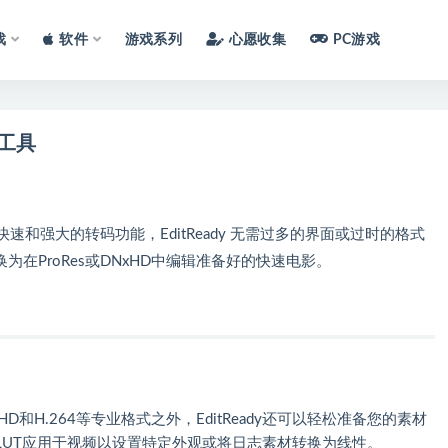
戏
软件
游戏系列
心愿收集
PC游戏
转码工具
简单，快速和强大的转码功能，EditReady 无需过多的界面或过时的格式
为在ProRes或DNxHD中编辑准备好的快速电影。
xHD和H.264等专业格式之外，EditReady还可以轻松准备您的素材
LUT应用于视频以设置特定外观或将日志素材转换为线性。