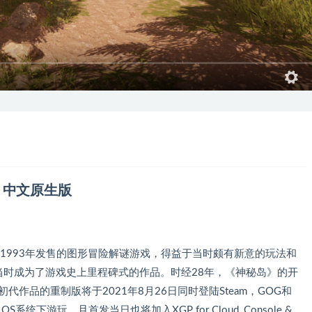
3.0 中文原生版
Cyan于1993年发售的图形冒险解谜游戏，得益于当时颇有新意的玩法和
当时成为了游戏史上里程碑式的作品。时经28年，《神秘岛》的开
的初代作品的重制版将于2021年8月26日同时登陆Steam，GOG和
S系统下游玩，且首发当日也将加入XGP for Cloud, Console &