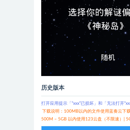
历史版本
打开应用提示「“xxx”已损坏」和「无法打开“x
下载说明：100MB以内的文件使用蓝奏云下载
500M – 5GB 以内使用123云盘（不限速）|