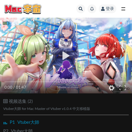
登录
全部
0:00
/
01:47
视频选集 (2)
Vtuber大師 for Mac Master of Vtuber v1.0.4 中文移植版
P1
Vtuber大師
P2
Vtuber大師