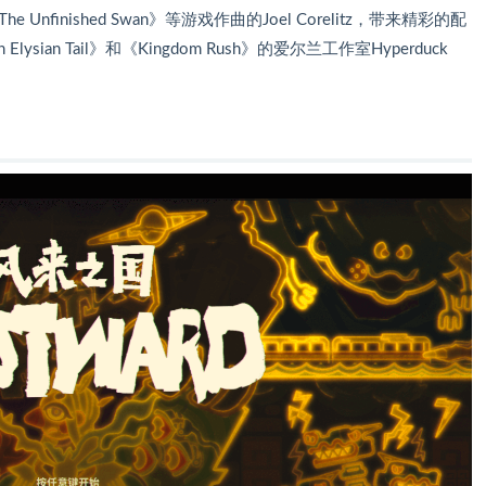
he Unfinished Swan》等游戏作曲的Joel Corelitz，带来精彩的配
sian Tail》和《Kingdom Rush》的爱尔兰工作室Hyperduck