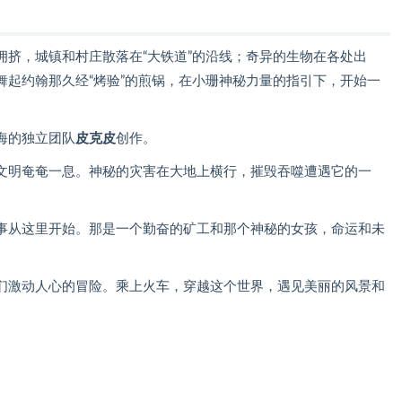
拥挤，城镇和村庄散落在“大铁道”的沿线；奇异的生物在各处出
舞起约翰那久经“烤验”的煎锅，在小珊神秘力量的指引下，开始一
海的独立团队
皮克皮
创作。
文明奄奄一息。神秘的灾害在大地上横行，摧毁吞噬遭遇它的一
事从这里开始。那是一个勤奋的矿工和那个神秘的女孩，命运和未
们激动人心的冒险。乘上火车，穿越这个世界，遇见美丽的风景和