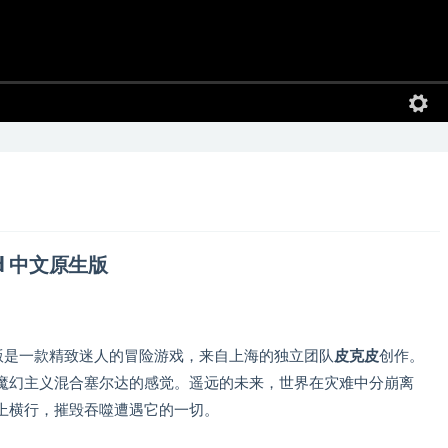
ward 中文原生版
中文原生版是一款精致迷人的冒险游戏，来自上海的独立团队
皮克皮
创作。
魔幻主义混合塞尔达的感觉。遥远的未来，世界在灾难中分崩离
上横行，摧毁吞噬遭遇它的一切。