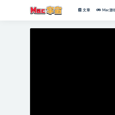
文章
Mac游
全部