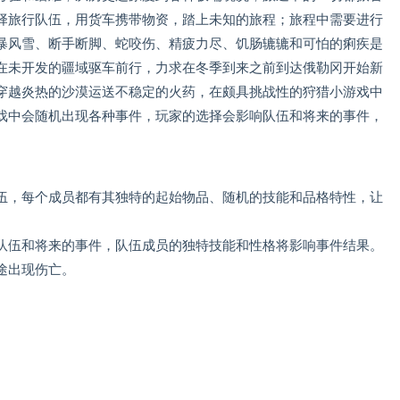
择旅行队伍，用货车携带物资，踏上未知的旅程；旅程中需要进行
暴风雪、断手断脚、蛇咬伤、精疲力尽、饥肠辘辘和可怕的痢疾是
在未开发的疆域驱车前行，力求在冬季到来之前到达俄勒冈开始新
穿越炎热的沙漠运送不稳定的火药，在颇具挑战性的狩猎小游戏中
戏中会随机出现各种事件，玩家的选择会影响队伍和将来的事件，
伍，每个成员都有其独特的起始物品、随机的技能和品格特性，让
队伍和将来的事件，队伍成员的独特技能和性格将影响事件结果。
途出现伤亡。
。