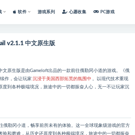
戏
软件
游戏系列
心愿收集
PC游戏
rail v2.1.1 中文原生版
or Mac中文原生版是由Gameloft出品的一款前往俄勒冈小道的游戏。《俄
方续作，会让玩家
沉浸于美国西部拓荒的氛围中
。以现代技术重现
原度到各种极端境况，旅途中的一切都振奋人心，无一不让玩家沉
rail™》中前往俄勒冈小道，畅享前所未有的体验。这一全球现象级游戏的官方
考验和磨难，从历史还原度到各种极端境况，旅途中的一切都振奋