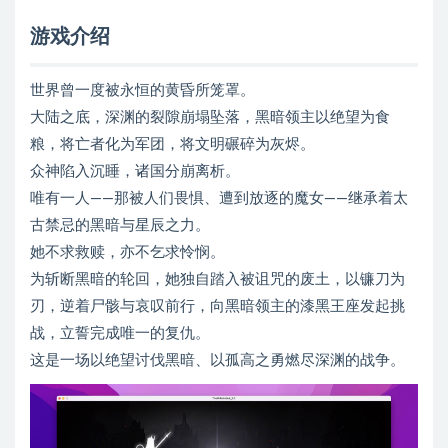
游戏介绍
世界曾一度被永恒的黄昏所笼罩。
大陆之底，深渊的裂隙崩塌坠落，黑暗领主以绝望为食
粮，将亡者化为军团，将文明碾碎为灰烬。
众神陷入沉睡，诸国分崩离析。
唯有一人——那被人们畏惧、遭到放逐的魔女——继承着太
古禁忌的黑暗与星辰之力。
她不求救赎，亦不乞求怜悯。
为斩断黑暗的轮回，她独自踏入被诅咒的废土，以镰刀为
刃，逆着尸骸与哀叹前行，向黑暗领主的漆黑王座发起挑
战，立誓完成唯一的复仇。
这是一场以绝望讨伐黑暗、以孤高之勇燃尽深渊的战争。