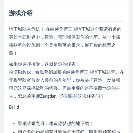
游戏介绍
地下城陷入危机！ 在纳赫鲁博王国地下城这个荒诞有趣的
英雄奇幻世界中，建造、管理和保卫你的地牢。从一个摇
摇欲坠的设施到一个臭名昭著的巢穴，展开你的经营之
路！
如果你选择接受，这就是你的任务！
扮演Reivax，看似卑躬屈膝的纳赫鲁博王国地下城总管。在
无畏冒险者首次入侵前的几年里，你被委托建造、发展和
填充这座摇摇欲坠的塔楼。但最重要的是不要惹恼你的主
人，邪恶的巫师Zangdar。你能胜任这项任务吗？
Build
登顶荣耀之日，建造你梦想的地下城！
用众多的物品和家具装饰每个房间，吸引新顾客和员