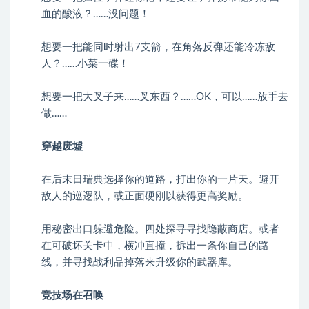
血的酸液？……没问题！
想要一把能同时射出7支箭，在角落反弹还能冷冻敌
人？……小菜一碟！
想要一把大叉子来……叉东西？……OK，可以……放手去
做……
穿越废墟
在后末日瑞典选择你的道路，打出你的一片天。避开
敌人的巡逻队，或正面硬刚以获得更高奖励。
用秘密出口躲避危险。四处探寻寻找隐蔽商店。或者
在可破坏关卡中，横冲直撞，拆出一条你自己的路
线，并寻找战利品掉落来升级你的武器库。
竞技场在召唤