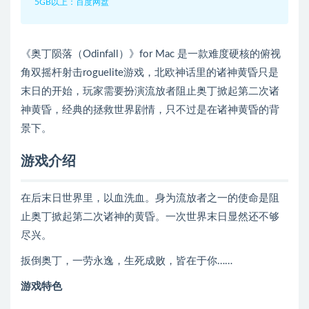
5GB以上：百度网盘
《奥丁陨落（Odinfall）》for Mac 是一款难度硬核的俯视
角双摇杆射击roguelite游戏，北欧神话里的诸神黄昏只是
末日的开始，玩家需要扮演流放者阻止奥丁掀起第二次诸
神黄昏，经典的拯救世界剧情，只不过是在诸神黄昏的背
景下。
游戏介绍
在后末日世界里，以血洗血。身为流放者之一的使命是阻
止奥丁掀起第二次诸神的黄昏。一次世界末日显然还不够
尽兴。
扳倒奥丁，一劳永逸，生死成败，皆在于你……
游戏特色