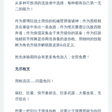
从多种可扮演的流放者中选择，每种都有自己第一无
二的能力！
作为赛博狂战士用你的机械臂胖揍诸神；作为黑暗精
灵在暴徒中杀出一条血路；作为维京麋鹿让仇敌四散
奔逃；作为侏儒采集金子来升级你的装备；作为狂躁
地精双手挥舞是你两倍身量的迷你枪。用独特的技能
树为角色升级并解锁新皮肤&自定义。
抢先体验期间会有更多角色加入，全部免费！
无尽枪支
用枪说话……问题免问！
疯狂、狂暴、快节奏射击。巨多武器，大量改装，无
尽组合！
想要一把归位子弹迷你枪，还要让子弹携带能为你回