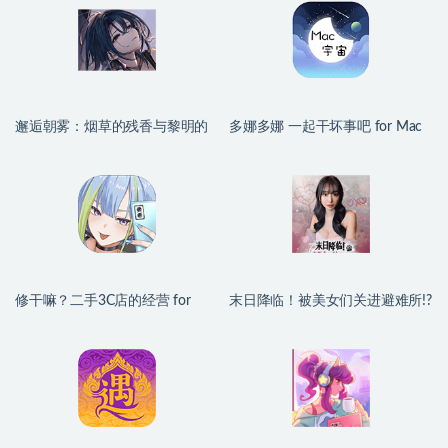
邂逅朝雾：烟草的残香与黎明的
多娜多娜 一起干坏事吧 for Mac
你 for Mac v1.2.1 中文移植版
v1.1.1 中文移植版
修干嘛？二手3C店的经营 for
末日降临！被美女们关进避难所!?
Mac v1.1 中文移植版
Beauties and the Stranded for
Mac v2026.06.30 中文原生版