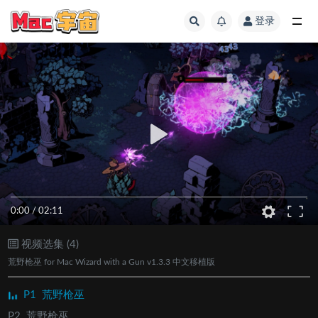
登录
全部
0:00
/
02:11
视频选集 (4)
荒野枪巫 for Mac Wizard with a Gun v1.3.3 中文移植版
P1
荒野枪巫
P2
荒野枪巫