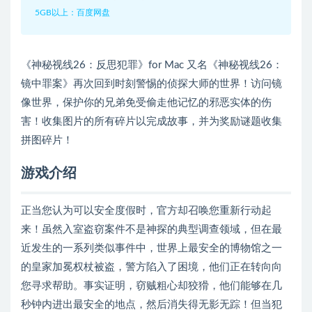
5GB以上：百度网盘
《神秘视线26：反思犯罪》for Mac 又名《神秘视线26：
镜中罪案》再次回到时刻警惕的侦探大师的世界！访问镜
像世界，保护你的兄弟免受偷走他记忆的邪恶实体的伤
害！收集图片的所有碎片以完成故事，并为奖励谜题收集
拼图碎片！
游戏介绍
正当您认为可以安全度假时，官方却召唤您重新行动起
来！虽然入室盗窃案件不是神探的典型调查领域，但在最
近发生的一系列类似事件中，世界上最安全的博物馆之一
的皇家加冕权杖被盗，警方陷入了困境，他们正在转向向
您寻求帮助。事实证明，窃贼粗心却狡猾，他们能够在几
秒钟内进出最安全的地点，然后消失得无影无踪！但当犯