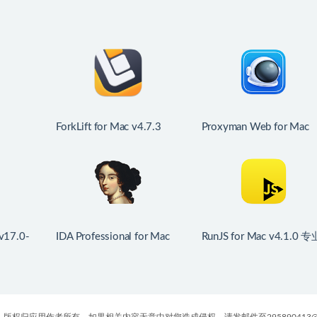
ForkLift for Mac v4.7.3
Proxyman Web for Mac
身AI编程
FTP工具
v6.14.0 HTTP/HTTPS调
工具
v17.0-
IDA Professional for Mac
RunJS for Mac v4.1.0 专
端
v9.4.260713.a97520e5
的JavaScript开发工具
反汇编逆向神器
版权归应用作者所有，如果相关内容无意中对您造成侵权，请发邮件至295890413@