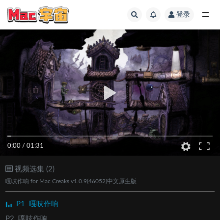
登录
全部
0:00
/
01:31
视频选集 (2)
嘎吱作响 for Mac Creaks v1.0.9(46052)中文原生版
P1
嘎吱作响
P2
嘎吱作响