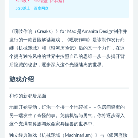
5GB以下：123云盘（不限速）
5GB以上：百度网盘
《嘎吱作响（Creaks）》for Mac 是Amanita Design制作并
发行的一款冒险解谜游戏，《嘎吱作响》是该制作发行商
继《机械迷城》和《银河历险记》后的又一个力作，在这
个拥有独特风格的世界中按照自己的思维一步一步揭开背
后隐藏的秘密，逐步深入这个光怪陆离的世界。
游戏介绍
和你的新邻居见面
地面开始晃动，灯泡一个接一个地碎掉－－你房间墙壁的
另一端发生了奇怪的事。凭借机智与勇气，你将逐步深入
这个充满有翼族与致命家具怪兽的世界中。
独立经典游戏《机械迷城（Machinarium）》与《銀河歷險