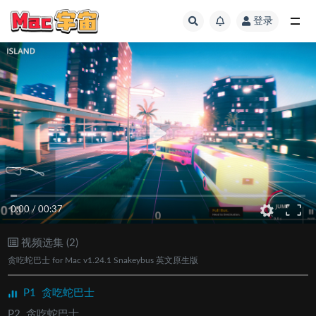
登录
全部
0:00
/
00:37
视频选集 (2)
贪吃蛇巴士 for Mac v1.24.1 Snakeybus 英文原生版
P1
贪吃蛇巴士
P2
贪吃蛇巴士