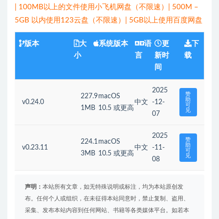
| 100MB以上的文件使用小飞机网盘（不限速）| 500M –
5GB 以内使用123云盘（不限速）| 5GB以上使用百度网盘
版本
大
系统版本
语
更
下
小
言
新时
载
间
2025
赞
227.9
macOS
助
v0.24.0
中文
-12-
可
1MB
10.5 或更高
见
07
2025
赞
224.1
macOS
助
v0.23.11
中文
-11-
可
3MB
10.5 或更高
见
08
声明：
本站所有文章，如无特殊说明或标注，均为本站原创发
布。任何个人或组织，在未征得本站同意时，禁止复制、盗用、
采集、发布本站内容到任何网站、书籍等各类媒体平台。如若本