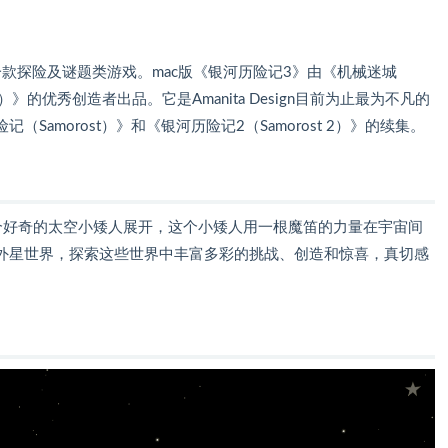
 Mac是一款探险及谜题类游戏。mac版《银河历险记3》由《机械迷城
cula）》的优秀创造者出品。它是Amanita Design目前为止最为不凡的
amorost）》和《银河历险记2（Samorost 2）》的续集。
事随一个好奇的太空小矮人展开，这个小矮人用一根魔笛的力量在宇宙间
外星世界，探索这些世界中丰富多彩的挑战、创造和惊喜，真切感