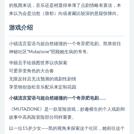
的氛围来说，音乐还是稍显得单薄了点剧情略有寡淡，本
来以为会是治愈（致郁）向或者藏比较深的悬疑惊悚向。
游戏介绍
小镇流言蜚语与超自然碰撞的一个奇异肥皂剧。凯将前往
神秘社区“Mutazione”照顾她生病的爷爷。
华丽且手绘插图世界以供探索
可爱异变角色的大合奏
无限反转且无法预测的戏剧性剧情
享受独创放松音乐配乐来定制花园
小镇流言蜚语与超自然碰撞的一个奇异肥皂剧……
《MUTAZIONE》是一款冒险游戏，妙趣横生的个人戏剧和
故事中高风险冒险部分同样重要。
以一位15岁少女——凯的视角来探索这个社区，她前往这个