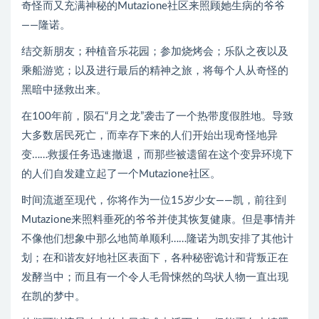
奇怪而又充满神秘的Mutazione社区来照顾她生病的爷爷
——隆诺。
结交新朋友；种植音乐花园；参加烧烤会；乐队之夜以及
乘船游览；以及进行最后的精神之旅，将每个人从奇怪的
黑暗中拯救出来。
在100年前，陨石“月之龙”袭击了一个热带度假胜地。导致
大多数居民死亡，而幸存下来的人们开始出现奇怪地异
变……救援任务迅速撤退，而那些被遗留在这个变异环境下
的人们自发建立起了一个Mutazione社区。
时间流逝至现代，你将作为一位15岁少女——凯，前往到
Mutazione来照料垂死的爷爷并使其恢复健康。但是事情并
不像他们想象中那么地简单顺利……隆诺为凯安排了其他计
划；在和谐友好地社区表面下，各种秘密诡计和背叛正在
发酵当中；而且有一个令人毛骨悚然的鸟状人物一直出现
在凯的梦中。