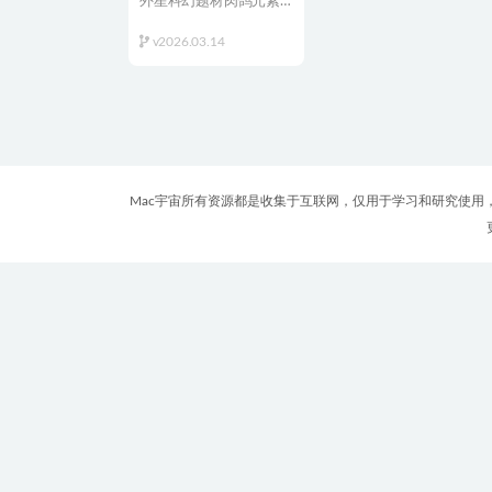
外星科幻题材肉鸽元素回合战略游戏
v2026.03.14 英文原
生版
v2026.03.14
Mac宇宙所有资源都是收集于互联网，仅用于学习和研究使用，