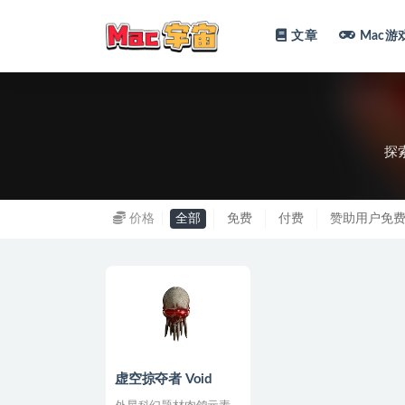
文章
Mac游
全部
探
价格
全部
免费
付费
赞助用户免
虚空掠夺者 Void
Marauders for Mac