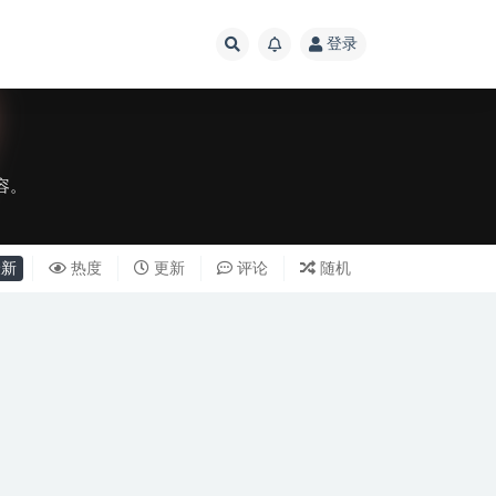
登录
容。
新
热度
更新
评论
随机