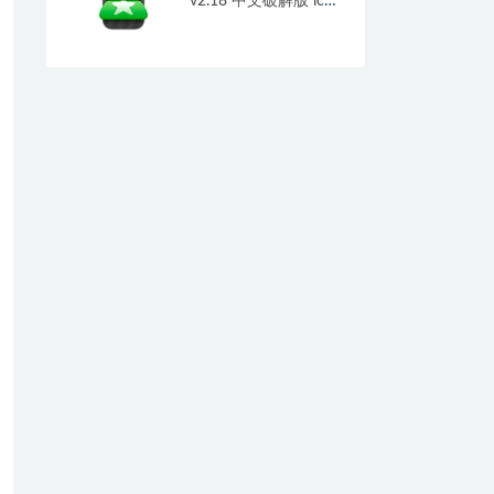
v2.18 中文破解版 icns
图标转换神器