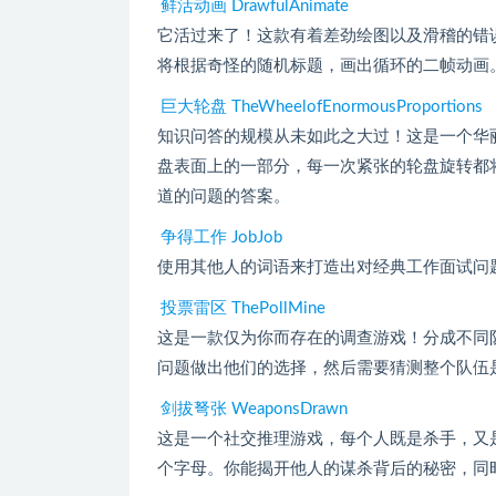
鲜活动画 DrawfulAnimate
它活过来了！这款有着差劲绘图以及滑稽的错
将根据奇怪的随机标题，画出循环的二帧动画
巨大轮盘 TheWheelofEnormousProportions
知识问答的规模从未如此之大过！这是一个华
盘表面上的一部分，每一次紧张的轮盘旋转都
道的问题的答案。
争得工作 JobJob
使用其他人的词语来打造出对经典工作面试问
投票雷区 ThePollMine
这是一款仅为你而存在的调查游戏！分成不同
问题做出他们的选择，然后需要猜测整个队伍
剑拔弩张 WeaponsDrawn
这是一个社交推理游戏，每个人既是杀手，又
个字母。你能揭开他人的谋杀背后的秘密，同