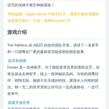
诅咒的深林中展开神秘冒险！
特别提醒：Apple Silicon M系列芯片，需要右键游戏图标
选择显示简介，勾选「使用Rosetta打开」
游戏介绍
The Pathless 由 ABZÛ 的创作团队开发，讲述了一名射手
和一只猎鹰在广袤的森林里历险探密的精彩故事。
箭术和猎鹰
Hunter 是一名神射手。为了驱除笼罩世界的黑暗诅咒，你
将化身这名神射手，踏上一座神秘的岛屿。与你的猎鹰结
伴，翱翔天际。施展天衣无缝的特技，展现令人叫绝的箭
法。独一无二的箭术系统让你可以一边高速移动，一边巧
发奇中。
探索开放世界