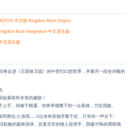
259) 中文版 Kingdom Rush Origins
ingdom Rush Vengeance 中文原生版
nes 中文原生版
 游戏中，你将走进《王国保卫战》的中世纪幻想世界，并展开一段史诗般的
色
面临着前所未有的威胁！
于上手，却难于精通。你将率领麾下的一众英雄，力抗强敌。
阿斯拉·匕首雨……5位传奇英雄齐聚于此，只等你一声令下。
灵活机敏的森林游侠、反复无常的矮人投弹手、阴森可怖的黑暗骑