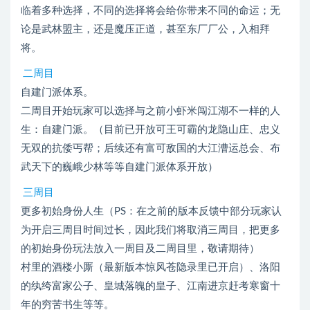
临着多种选择，不同的选择将会给你带来不同的命运；无
论是武林盟主，还是魔压正道，甚至东厂厂公，入相拜
将。
二周目
自建门派体系。
二周目开始玩家可以选择与之前小虾米闯江湖不一样的人
生：自建门派。（目前已开放可王可霸的龙隐山庄、忠义
无双的抗倭丐帮；后续还有富可敌国的大江漕运总会、布
武天下的巍峨少林等等自建门派体系开放）
三周目
更多初始身份人生（PS：在之前的版本反馈中部分玩家认
为开启三周目时间过长，因此我们将取消三周目，把更多
的初始身份玩法放入一周目及二周目里，敬请期待）
村里的酒楼小厮（最新版本惊风苍隐录里已开启）、洛阳
的纨绔富家公子、皇城落魄的皇子、江南进京赶考寒窗十
年的穷苦书生等等。