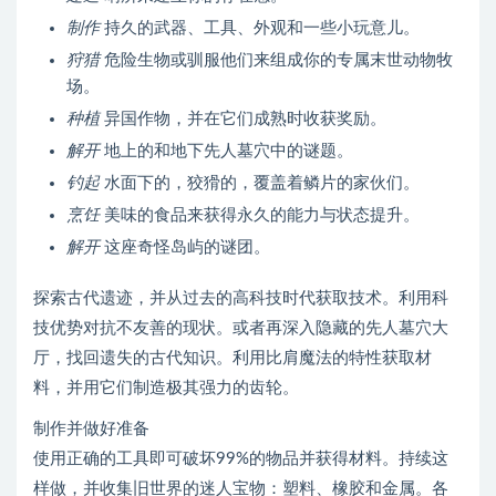
制作
持久的武器、工具、外观和一些小玩意儿。
狩猎
危险生物或驯服他们来组成你的专属末世动物牧
场。
种植
异国作物，并在它们成熟时收获奖励。
解开
地上的和地下先人墓穴中的谜题。
钓起
水面下的，狡猾的，覆盖着鳞片的家伙们。
烹饪
美味的食品来获得永久的能力与状态提升。
解开
这座奇怪岛屿的谜团。
探索古代遗迹，并从过去的高科技时代获取技术。利用科
技优势对抗不友善的现状。或者再深入隐藏的先人墓穴大
厅，找回遗失的古代知识。利用比肩魔法的特性获取材
料，并用它们制造极其强力的齿轮。
制作并做好准备
使用正确的工具即可破坏99%的物品并获得材料。持续这
样做，并收集旧世界的迷人宝物：塑料、橡胶和金属。各