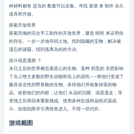
种材料都有 适当的 数量可以采集。寻找 菜谱 来 制作 永久
道具和升级。
探索开放世界
探索浩瀚的完全手工制作的开放世界，建造 哨所 来证明你
的存在。一步一步地夺回土地。找到隐藏的宝物，解决被
遗忘的谜题。找到逃离岛屿的方法。
战斗或是逃跑 ？
末日之后的世界栖息着恶心的生物。某种 邪恶的 东西影响
了岛上绝大多数的野生动物和岛上的居民——将他们变成了
极具攻击性的野兽般的生物。杀掉他们并收集掉落的物
品。收获他们的内脏，让他们 永远的沉睡。或是逃走，等
变强之后再回来重新挑战。使用多种近战和远程武器战
斗。创造陷阱并引诱怪兽进入。不惜一切代价。
游戏截图