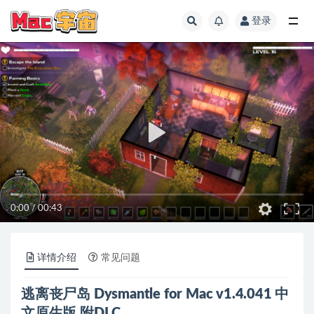
登录
全部
0:00
/
00:43
详情介绍
常见问题
逃离丧尸岛 Dysmantle for Mac v1.4.041 中
文原生版 附DLC