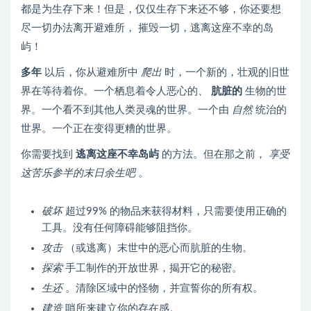
都是为生存下来！但是，仅仅生存下来还不够，你还要想
尽一切办法离开避难所， 摧毁一切，逃离这座不幸的岛
屿！
多年
以后，你从避难所中
爬出
时，一个新的，壮观的旧世
界在等待着你。一个栖息着令人恶心的、
肮脏的
生物的世
界。一个看不到其他人类灵魂的世界。一个由
自然
统治的
世界。一个正在变得更糟的世界。
你需要找到
逃离这座不幸岛屿
的方法。但在那之前，
享受
这苦乐参半的末日余生吧
。
破坏
超过99% 的物品来获得材料，只需要使用正确的
工具。没有任何障碍能够阻挡你。
攻击
（或逃离）末世中的恶心而肮脏的生物。
探索
手工制作的开放世界，揭开它的秘密。
生还
。清除区域中的怪物，并宣誓你的所有权。
建造
哨所来建立你的存在感。