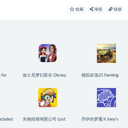
收藏
海报
链接
 for
迪士尼梦幻星谷 Disney
模拟农场25 Farming
9 英文原
Dreamlight Valley for Mac
Simulator 25 for Mac
v1.24.10 中文原生版
v1.21.0.0 中文原生版
cluded
失物招领有限公司 Lost
乔伊的梦魇 II Joey’s
5 中文原
and Found Co. for Mac
Nightmare II for Mac