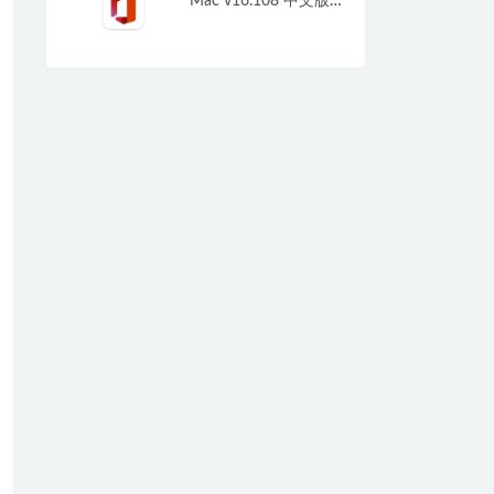
Mac v16.108 中文版
微软office办公套件