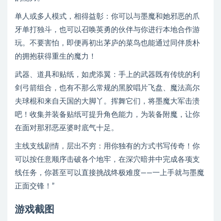
单人或多人模式，相得益彰：你可以与墨魔和她邪恶的爪
牙单打独斗，也可以召唤英勇的伙伴与你进行本地合作游
玩。不要害怕，即便再初出茅庐的菜鸟也能通过同伴质朴
的拥抱获得重生的魔力！
武器、道具和贴纸，如虎添翼：手上的武器既有传统的利
剑弓箭组合，也有不那么常规的黑胶唱片飞盘、魔法高尔
夫球棍和来自天国的大脚丫。挥舞它们，将墨魔大军击溃
吧！收集并装备贴纸可提升角色能力，为装备附魔，让你
在面对那邪恶巫婆时底气十足。
主线支线剧情，层出不穷：用你独有的方式书写传奇！你
可以按任意顺序击破各个地牢，在深穴暗井中完成各项支
线任务，你甚至可以直接挑战终极难度——一上手就与墨魔
正面交锋！”
游戏截图