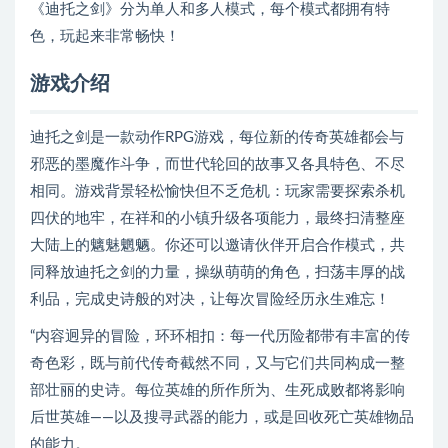
《迪托之剑》分为单人和多人模式，每个模式都拥有特
色，玩起来非常畅快！
游戏介绍
迪托之剑是一款动作RPG游戏，每位新的传奇英雄都会与
邪恶的墨魔作斗争，而世代轮回的故事又各具特色、不尽
相同。游戏背景轻松愉快但不乏危机：玩家需要探索杀机
四伏的地牢，在祥和的小镇升级各项能力，最终扫清整座
大陆上的魑魅魍魉。你还可以邀请伙伴开启合作模式，共
同释放迪托之剑的力量，操纵萌萌的角色，扫荡丰厚的战
利品，完成史诗般的对决，让每次冒险经历永生难忘！
“内容迥异的冒险，环环相扣：每一代历险都带有丰富的传
奇色彩，既与前代传奇截然不同，又与它们共同构成一整
部壮丽的史诗。每位英雄的所作所为、生死成败都将影响
后世英雄——以及搜寻武器的能力，或是回收死亡英雄物品
的能力。