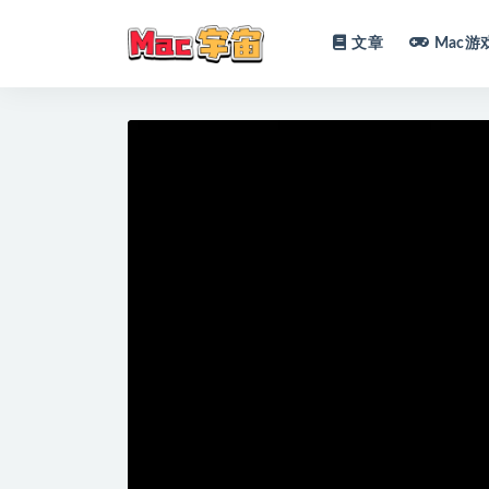
文章
Mac游
全部