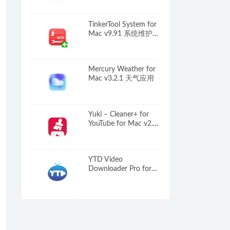
TinkerTool System for
Mac v9.91 系统维护工
具箱
Mercury Weather for
Mac v3.2.1 天气应用
Yuki – Cleaner+ for
YouTube for Mac v2.0
破解版 YouTube广告拦
截工具
YTD Video
Downloader Pro for
Mac v7.8.0 Youtube视
频下载转换器