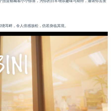
个扭蛋都藏着小小惊喜，为你的日常增添趣味与期待，邀请你去发
萦绕耳畔，令人倍感放松，仿若身临其境。