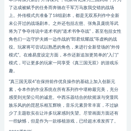
了达成被赋予的任务而奔驰在千军万马敌我交错的战场
上。外传模式共准备了18组剧本，都是无双系列作中全新
未公开过的战场剧本。之外还包括左慈、张角及庞统等武
将为了争夺传说中道术书的“道术书争夺战”，甚至包括女性
角色们一边守护夫婿一边作战的“郎君炫耀战”等虚构的战
役。玩家将可尝试以熟悉的角色，来进行全新登场的“外传
模式”。在难易度设定方面，本作还新追加更简单的“入门”
模式，可让更多的玩家一同享受《真三国无双》的游戏乐
趣。
“真三国无双4”在保持前作优良操作的基础上加入创新元
素，令本作的作业系统在所有系列作中堪称最完美，充分
感受到光荣公司的诚意。中西乐器结合的软摇滚与突显民
族乐风的的琵琶乐相互辉映，音乐元素异常丰富，不过缺
少了主题歌实在让许多玩家感到失望。尽管画面方面还有
一些缺憾，但是作为一款移植游戏，已经超水准发挥了。