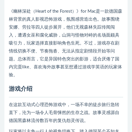
《幽林深处（Heart of the Forest）》for Mac是一款德国森
林背景的真人影视恐怖游戏，氛围感营造出色。故事围绕
安娜、劳拉等四人徒步展开，他们无视森林失踪传闻闯
入，遭遇女巫和腐化威胁，山洞与怪物对峙的名场面颇具
吸引力，玩家选择直接影响角色生死。不过，游戏存在剧
情线切换不便、节奏拖沓、无法从指定剧情段开始等问
题。总体而言，它是异国特色突出的影游，适合厌倦了国
内完蛋like、喜欢海外故事甚至想通过游戏学英语的玩家体
验。
游戏介绍
在这款互动式心理恐怖游戏中，一场不幸的徒步旅行急转
直下，沦为一场令人毛骨悚然的生存之战。故事灵感源自
德国黑森林流传数百年的复仇怨灵传说。
玩家将以主角一行人的视角切换下，踏入德国某个不知名