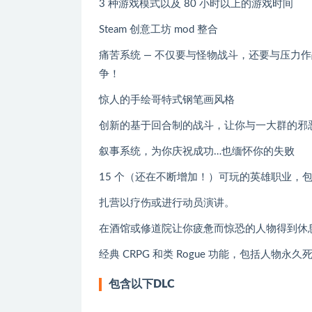
3 种游戏模式以及 80 小时以上的游戏时间
Steam 创意工坊 mod 整合
痛苦系统 — 不仅要与怪物战斗，还要与压力
争！
惊人的手绘哥特式钢笔画风格
创新的基于回合制的战斗，让你与一大群的邪
叙事系统，为你庆祝成功…也缅怀你的失败
15 个（还在不断增加！）可玩的英雄职业，
扎营以疗伤或进行动员演讲。
在酒馆或修道院让你疲惫而惊恐的人物得到休
经典 CRPG 和类 Rogue 功能，包括人
包含以下DLC