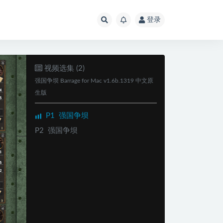
登录
视频选集 (2)
强国争坝 Barrage for Mac v1.6b.1319 中文原
生版
P1
强国争坝
P2
强国争坝