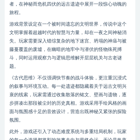
者，在神秘而危机四伏的远古遗迹中展开一段惊心动魄的
旅程。
游戏背景设定在一个被时间遗忘的文明世界，传说中这个
文明掌握着超越时代的智慧与力量，却在一夜之间神秘消
失。玩家需要深入错综复杂的地下迷宫、坍塌的神庙与被
藤蔓覆盖的废墟，在幽暗的地牢中与潜伏的怪物殊死搏
斗，同时运用观察力与逻辑思维解开层层机关与古老谜
题。
《古代思维》不仅强调快节奏的战斗体验，更注重沉浸式
的叙事与环境互动。每一处遗迹都隐藏着关于远古文明兴
衰的线索，玩家需通过收集散落的铭文、壁画与遗物，逐
步拼凑出那段被尘封的历史真相。游戏采用手绘风格的画
面与氛围感十足的音效设计，营造出既神秘又紧张的探险
氛围。
此外，游戏还引入了动态难度系统与多重结局机制，玩家