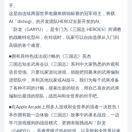
手。
这是由连续两届世界电脑将棋锦标赛的冠军得主，将棋
AI「dlshogi」的开发团队HEROZ全新开发的AI。
「卧龙（GARYU）」是专门为《三国志 HEROES》所调教
的战略特化型AI，在对战时，玩家可以自由选择从入门到
高级的各个难度。
■拥有具特色战法或计略的《三国志》英杰
三国志知名武将会以《三国志》系列中大家熟悉的外观和
语音登场。只要玩家游玩游戏，就能把招募来的武将编制
进部队中，并和其他玩家或AI战斗。我们为每个武将准备
了各种不同的计略，摸索出新的组合，用自己喜欢的武将
编制出最强的部队，战胜AI和全世界的对手吧。
■在Apple Arcade上用多人游戏和全世界的强者一决胜负！
本作拥有能一边体验《三国志》故事中的著名战役，一边
学习游戏规则的战役模式，更拥有能挑战AI「卧龙
（GARYU）」高难度模式的AI对战，以及能和全世界玩家