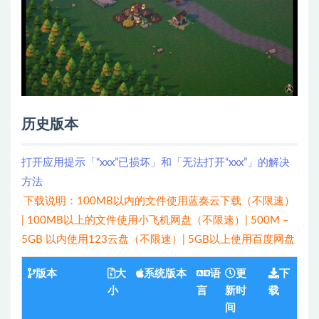
历史版本
打开应用提示「“xxx”已损坏」和「无法打开“xxx”」的解决
方法
下载说明：100MB以内的文件使用蓝奏云下载（不限速）
| 100MB以上的文件使用小飞机网盘（不限速）| 500M –
5GB 以内使用123云盘（不限速）| 5GB以上使用百度网盘
版本
大
系统版本
语
更
下
小
言
新时
载
间