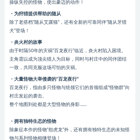
操纵失控的怪物，使出豪迈的动作！
・为狩猎提供帮助的随从
除了老搭档“随从艾露猫”，还有全新的可靠同伴“随从牙猎
犬”登场！
・炎火村的故事
由于时隔50年的灾祸“百龙夜行”临近，炎火村陷入困境。
主角需以成为顶尖猎人为目标，同时与村庄中的同伴团结
一致，共同克服这场可怕的灾祸。
・大量怪物大举侵袭的“百龙夜行”
百龙夜行，指由多只怪物与统领它们的首领组成“怪物群”向
村庄发起的袭击。
整个地图到处都是大型怪物的身影……
・拥有独特生态的怪物
除象征本作的怪物“怨虎龙”外，还有拥有独特生态的未知怪
物与系列怪物相继登场！