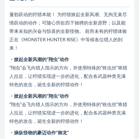
蓬勃跃动的狩猎本能！ 为狩猎掀起全新风潮、无拘无束尽
情跃动的动作；可随心所欲四下驰骋的全新原野；以及能
带来未知的兴奋与惊喜的全新怪物。 前所未有的狩猎体验
正在《MONSTER HUNTER RISE》中等候各位猎人的到
来！
・掀起全新风潮的“翔虫”动作
“翔虫”会飞向猎人指示的方向，并使用特殊的“铁虫丝”将猎
人拉近，让狩猎实现进一步的进化，配合各武器种类充满
特色的攻击，诞生全新的狩猎动作！
・掀起全新风潮的“翔虫”动作
“翔虫”会飞向猎人指示的方向，并使用特殊的“铁虫丝”将猎
人拉近，让狩猎实现进一步的进化，配合各武器种类充满
特色的攻击，诞生全新的狩猎动作！
・操纵怪物的豪迈动作“御龙”