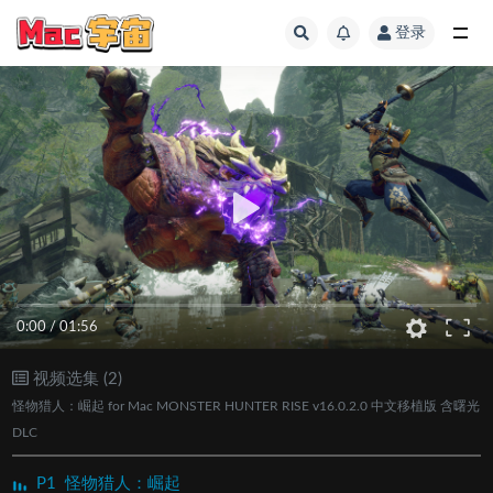
登录
全部
0:00
/
01:56
视频选集 (2)
怪物猎人：崛起 for Mac MONSTER HUNTER RISE v16.0.2.0 中文移植版 含曙光
DLC
P1
怪物猎人：崛起