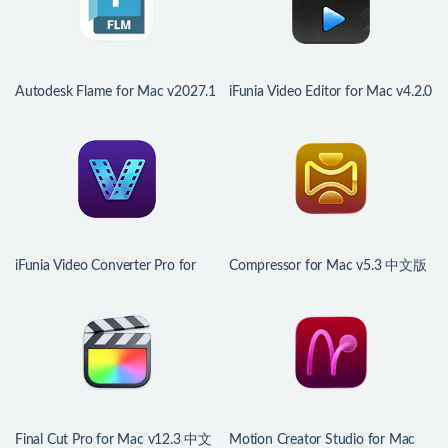
Autodesk Flame for Mac v2027.1
iFunia Video Editor for Mac v4.2.0
终极视觉特效制作
视频剪辑软件
iFunia Video Converter Pro for
Compressor for Mac v5.3 中文版
Mac v9.2.0 视频转换工具
视频编码转换工具
Final Cut Pro for Mac v12.3 中文
Motion Creator Studio for Mac