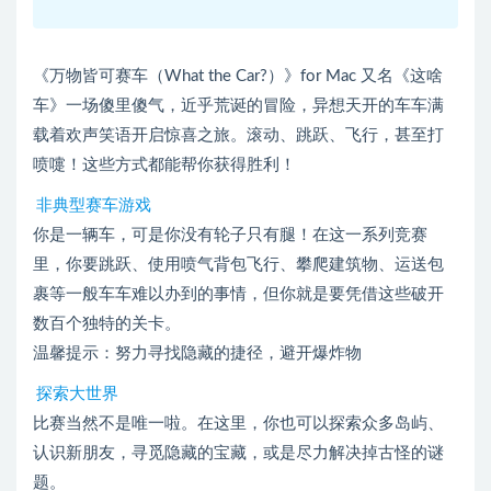
《万物皆可赛车（What the Car?）》for Mac 又名《这啥
车》一场傻里傻气，近乎荒诞的冒险，异想天开的车车满
载着欢声笑语开启惊喜之旅。滚动、跳跃、飞行，甚至打
喷嚏！这些方式都能帮你获得胜利！
非典型赛车游戏
你是一辆车，可是你没有轮子只有腿！在这一系列竞赛
里，你要跳跃、使用喷气背包飞行、攀爬建筑物、运送包
裹等一般车车难以办到的事情，但你就是要凭借这些破开
数百个独特的关卡。
温馨提示：努力寻找隐藏的捷径，避开爆炸物
探索大世界
比赛当然不是唯一啦。在这里，你也可以探索众多岛屿、
认识新朋友，寻觅隐藏的宝藏，或是尽力解决掉古怪的谜
题。