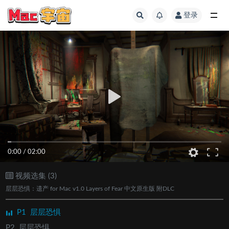
登录
全部
0:00
/
02:00
视频选集 (3)
层层恐惧：遗产 for Mac v1.0 Layers of Fear 中文原生版 附DLC
P1
层层恐惧
P2
层层恐惧