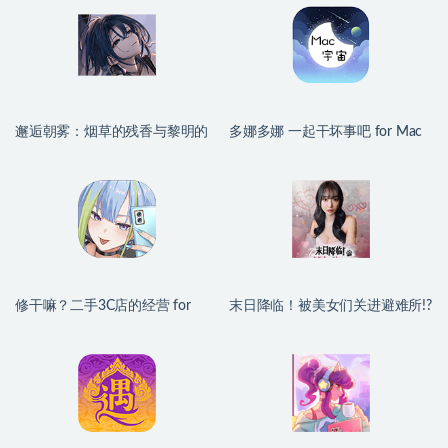
邂逅朝雾：烟草的残香与黎明的
多娜多娜 一起干坏事吧 for Mac
你 for Mac v1.2.1 中文移植版
v1.1.1 中文移植版
修干嘛？二手3C店的经营 for
末日降临！被美女们关进避难所!?
Mac v1.1 中文移植版
Beauties and the Stranded for
Mac v2026.06.30 中文原生版