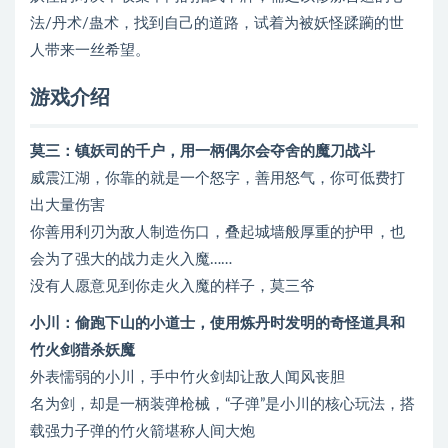
法/丹术/蛊术，找到自己的道路，试着为被妖怪蹂躏的世
人带来一丝希望。
游戏介绍
莫三：镇妖司的千户，用一柄偶尔会夺舍的魔刀战斗
威震江湖，你靠的就是一个怒字，善用怒气，你可低费打
出大量伤害
你善用利刃为敌人制造伤口，叠起城墙般厚重的护甲，也
会为了强大的战力走火入魔……
没有人愿意见到你走火入魔的样子，莫三爷
小川：偷跑下山的小道士，使用炼丹时发明的奇怪道具和
竹火剑猎杀妖魔
外表懦弱的小川，手中竹火剑却让敌人闻风丧胆
名为剑，却是一柄装弹枪械，“子弹”是小川的核心玩法，搭
载强力子弹的竹火箭堪称人间大炮