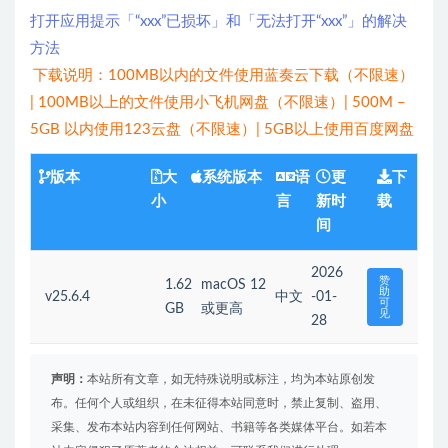
打开应用提示「“xxx”已损坏」和「无法打开“xxx”」的解决
方法
下载说明：100MB以内的文件使用蓝奏云下载（不限速）
| 100MB以上的文件使用小飞机网盘（不限速）| 500M –
5GB 以内使用123云盘（不限速）| 5GB以上使用百度网盘
版本
大
系统版本
语
更
下
小
言
新时
载
间
2026
赞
1.62
macOS 12
助
v25.6.4
中文
-01-
可
GB
或更高
见
28
声明：
本站所有文章，如无特殊说明或标注，均为本站原创发
布。任何个人或组织，在未征得本站同意时，禁止复制、盗用、
采集、发布本站内容到任何网站、书籍等各类媒体平台。如若本