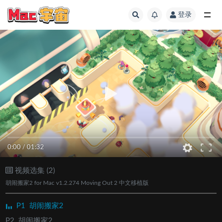
登录
全部
0:00
/
01:32
视频选集 (2)
胡闹搬家2 for Mac v1.2.274 Moving Out 2 中文移植版
P1
胡闹搬家2
P2
胡闹搬家2